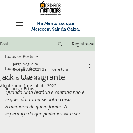
Há Memórias que
Merecem Sair da Caixa.
Post
Registre-se
Todos os Posts
Jorge Nogueira
Todos os Posts
8 de jan. de 2021
3 min de leitura
Jack - O emigrante
Guardar Fotos Antigas
Atualizado:
1 de jul. de 2022
Recordar Fotos
Quando uma história é contada não é 
esquecida. Torna-se outra coisa.
A memória de quem fomos. A 
esperança do que podemos vir a ser.