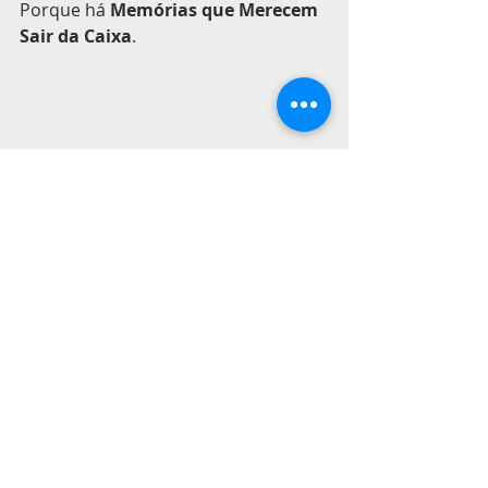
Porque há 
Memórias que Merecem 
Sair da Caixa
.
Ou p
rocure no 
Facebook 
outras 
estórias de vida.
 Visite-nos
memorias
familia
estorias
fotos-antigas
recordar
vida
costa-caparica
emigrantes
fotografia
Recordar Fotos