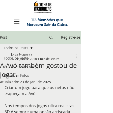
Há Memórias que
Merecem Sair da Caixa.
Post
Registre-se
Todos os Posts
Jorge Nogueira
Todos os Posts
12 de jan. de 2018
1 min de leitura
A Avó também gostou de
Guardar Fotos Antigas
jogar.
Recordar Fotos
Atualizado:
23 de jan. de 2025
Criar um jogo para que os netos não 
esqueçam a Avó.
Nos tempos dos jogos ultra realistas 
3D é sempre uma opção arriscada 