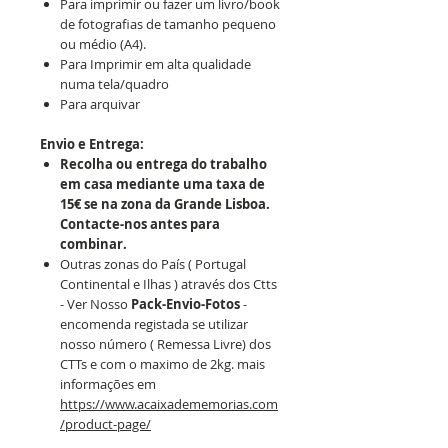
Para imprimir ou fazer um livro/book
de fotografias de tamanho pequeno
ou médio (A4).
Para Imprimir em alta qualidade
numa tela/quadro
Para arquivar
Envio e Entrega:
Recolha ou entrega do trabalho
em casa mediante uma taxa de
15€ se na zona da Grande Lisboa.
Contacte-nos antes para
combinar.
Outras zonas do País ( Portugal
Continental e Ilhas ) através dos Ctts
- Ver Nosso
Pack-Envio-Fotos
-
encomenda registada se utilizar
nosso número ( Remessa Livre) dos
CTTs e com o maximo de 2kg. mais
informações em
https://www.acaixadememorias.com
/product-page/