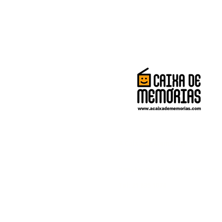
A Caixa de Memórias
R. Tabaqueira A2, 1950-256 Lisboa
digitalizar@acaixadememorias.com
Tel:
21 895 1074